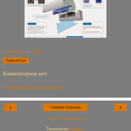
Александр
на
22:06
Поделиться
Комментариев нет:
Отправить комментарий
‹
›
Главная страница
Открыть веб-версию
Технологии
Blogger
.