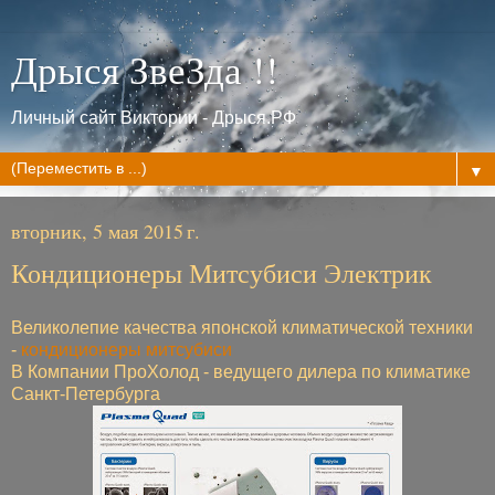
Дрыся ЗвеЗда !!
Личный сайт Виктории - Дрыся.РФ
▼
вторник, 5 мая 2015 г.
Кондиционеры Митсубиси Электрик
Великолепие качества японской климатической техники
-
кондиционеры митсубиси
В Компании ПроХолод - ведущего дилера по климатике
Санкт-Петербурга