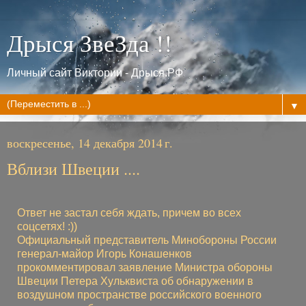
Дрыся ЗвеЗда !!
Личный сайт Виктории - Дрыся.РФ
▼
воскресенье, 14 декабря 2014 г.
Вблизи Швеции ....
Ответ не застал себя ждать, причем во всех
соцсетях! :))
Официальный представитель Минобороны России
генерал-майор Игорь Конашенков
прокомментировал заявление Министра обороны
Швеции Петера Хульквиста об обнаружении в
воздушном пространстве российского военного