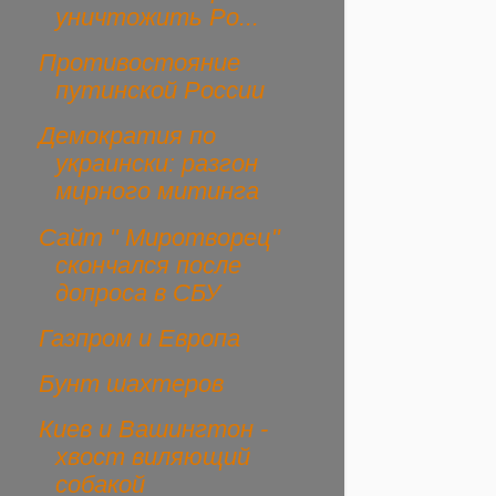
уничтожить Ро...
Противостояние
путинской России
Демократия по
украински: разгон
мирного митинга
Сайт " Миротворец"
скончался после
допроса в СБУ
Газпром и Европа
Бунт шахтеров
Киев и Вашингтон -
хвост виляющий
собакой