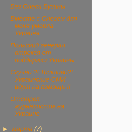
Без Олеся Бузины
Вместе с Олесем для
меня умерла
Украина
Польский генерал
отрекся от
поддержки Украины
Скучно ?! Тоскливо?!
Украинские СМИ
идут на помощь !!
Отстрел
журналистов на
Украине
►
марта
(7)