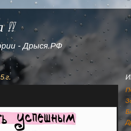
 !!
рии - Дрыся.РФ
5 г.
И
П
З
Б
Д