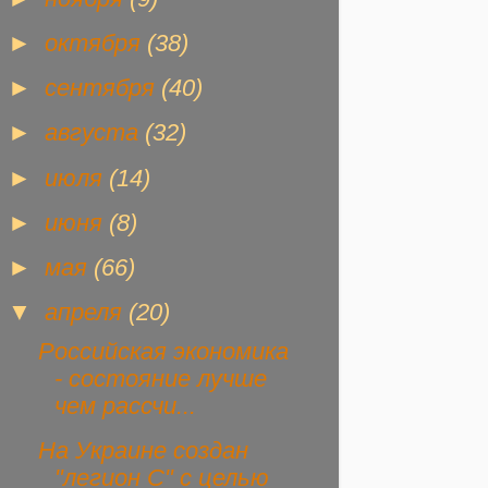
►
октября
(38)
►
сентября
(40)
►
августа
(32)
►
июля
(14)
►
июня
(8)
►
мая
(66)
▼
апреля
(20)
Российская экономика
- состояние лучше
чем рассчи...
На Украине создан
"легион С" с целью