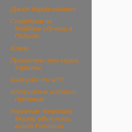
Дрыся дарит климат
Снайперов на
Майдане обучали в
Польше.
Юмор
Предатели это карма
Украины
Киев-рай или ад?!
Восприятие истории
Путиным
Норвегия попросила
Москву объяснить
визит Рогозина...