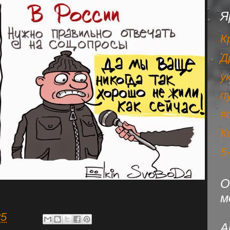
Я
К
Д
у
п
#
К
5
О
м
35
А