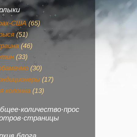
рлыки
рах-США
(65)
рыся
(51)
краина
(46)
утин
(33)
обамачмо
(30)
ондиционеры
(17)
-я колонна
(13)
бщее·количество·прос
отров·страницы
рхив блога