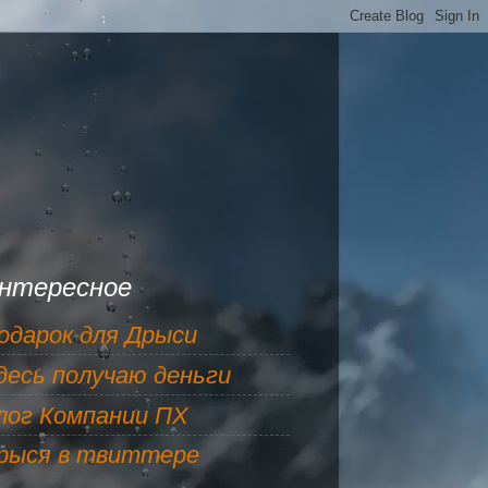
нтересное
одарок для Дрыси
десь получаю деньги
лог Компании ПХ
рыся в твиттере