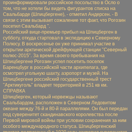
проинформировали российское посольство в Осло о
том, что не хотели бы видеть фигурантов списка на
Свальбарде (Шпицбергене), - отметил Андерсен. - В
связи с этим вызывает сожаление тот факт, что Рогозин
посетил Свальбард ".
Российский вице-премьер прибыл на Шпицберген в
субботу, откуда стартовал в экспедицию к Северному
Полюсу. В воскресенье он уже принимал участие в
открытии арктической дрейфующей станции "Северный
полюс-2015". За время своего пребывания на
Шпицбергене Рогозин успел посетить поселок
Баренцбург в российской части архипелага, где
осмотрел угольную шахту, аэропорт и музей. На
Шпицбергене российский государственный трест
"Арктикуголь" владеет территорией в 251 кв км.
СПРАВКА
Шпицберген, который норвежцы называют
Свальбардом, расположен в Северном Ледовитом
океане между 76-й и 80-й параллелями. Он был передан
под суверенитет скандинавского королевства после
Первой мировой войны при условии сохранения за ним
особого международного статуса. Шпицбергенский