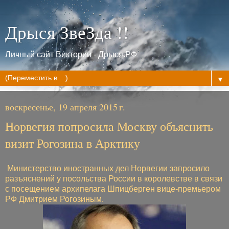
Дрыся ЗвеЗда !!
Личный сайт Виктории - Дрыся.РФ
▼
воскресенье, 19 апреля 2015 г.
Норвегия попросила Москву объяснить
визит Рогозина в Арктику
Министерство иностранных дел Норвегии запросило
разъяснений у посольства России в королевстве в связи
с посещением архипелага Шпицберген вице-премьером
РФ Дмитрием Рогозиным.