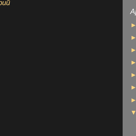
рий
А