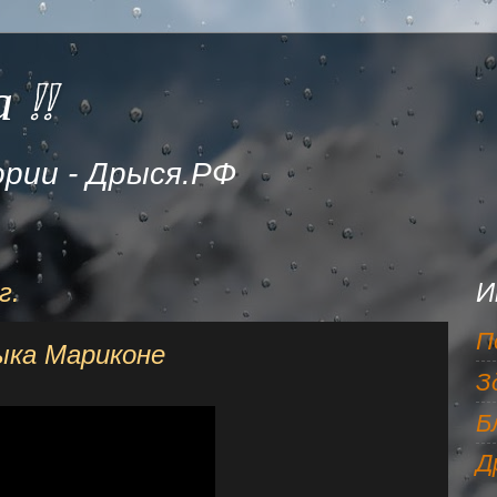
 !!
рии - Дрыся.РФ
г.
И
П
ка Мариконе
З
Б
Д