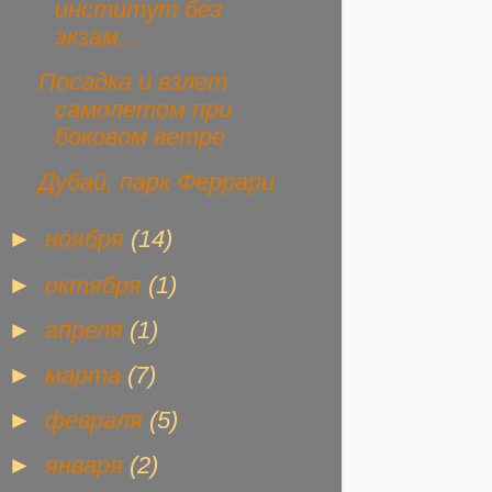
институт без
экзам...
Посадка и взлет
самолетом при
боковом ветре
Дубай, парк Феррари
►
ноября
(14)
►
октября
(1)
►
апреля
(1)
►
марта
(7)
►
февраля
(5)
►
января
(2)