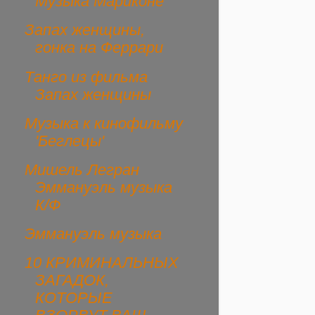
Музыка Мариконе
Запах женщины,
гонка на Феррари
Танго из фильма
Запах женщины
Музыка к кинофильму
'Беглецы'
Мишель Легран
Эммануэль музыка
К/Ф
Эммануэль музыка
10 КРИМИНАЛЬНЫХ
ЗАГАДОК,
КОТОРЫЕ