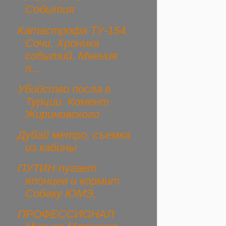
События
Катастрофа ТУ-154.
Сочи. Хроника
событий. Мнения
п...
Убийство посла в
Турции. Комент
Жириновского
Дубай метро, съемка
из кабины
ПУТИН пугает
японцев и кормит
Собаку ЮМЭ,
ПРОФЕССИОНАЛ