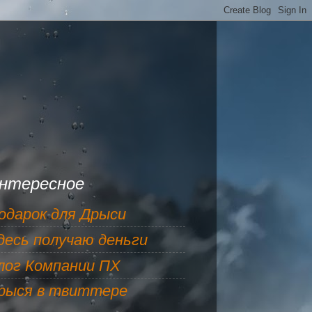
нтересное
одарок для Дрыси
десь получаю деньги
лог Компании ПХ
рыся в твиттере