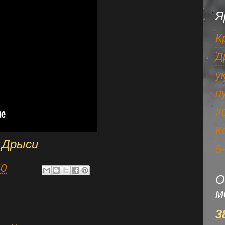
Я
К
Д
у
п
#
К
 Дрыси
5
40
О
м
3