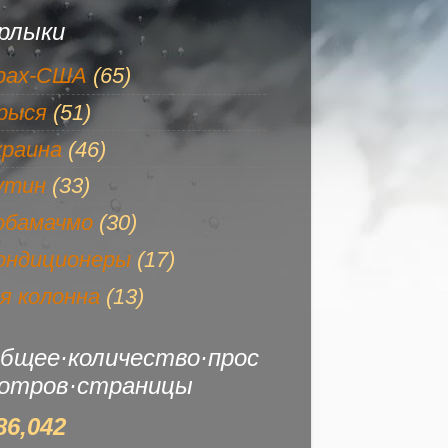
рлыки
рах-США
(65)
рыся
(51)
краина
(46)
утин
(33)
обамачмо
(30)
ондиционеры
(17)
-я колонна
(13)
бщее·количество·прос
отров·страницы
86,042