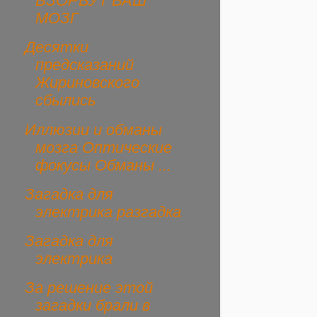
ВЗОРВУТ ВАШ
МОЗГ
Десятки
предсказаний
Жириновского
сбылись
Иллюзии и обманы
мозга Оптические
фокусы Обманы ...
Загадка для
электрика разгадка
Загадка для
электрика
За решение этой
загадки брали в