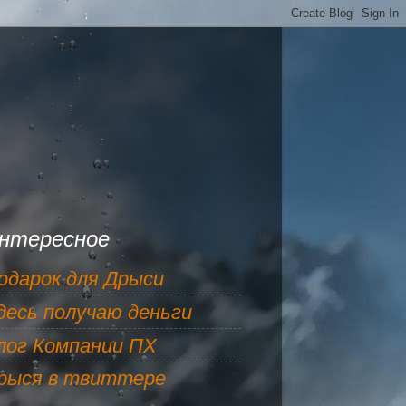
нтересное
одарок для Дрыси
десь получаю деньги
лог Компании ПХ
рыся в твиттере