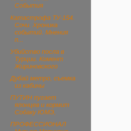
События
Катастрофа ТУ-154.
Сочи. Хроника
событий. Мнения
п...
Убийство посла в
Турции. Комент
Жириновского
Дубай метро, съемка
из кабины
ПУТИН пугает
японцев и кормит
Собаку ЮМЭ,
ПРОФЕССИОНАЛ