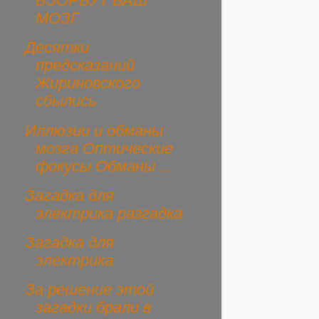
ВЗОРВУТ ВАШ
МОЗГ
Десятки
предсказаний
Жириновского
сбылись
Иллюзии и обманы
мозга Оптические
фокусы Обманы ...
Загадка для
электрика разгадка
Загадка для
электрика
За решение этой
загадки брали в