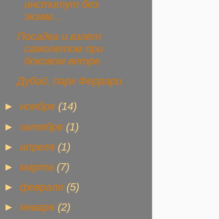
институт без
экзам...
Посадка и взлет
самолетом при
боковом ветре
Дубай, парк Феррари
►
ноября
(14)
►
октября
(1)
►
апреля
(1)
►
марта
(7)
►
февраля
(5)
►
января
(2)