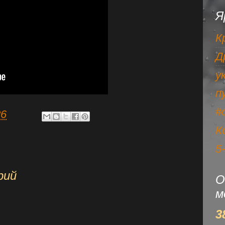
Я
К
Д
у
п
#
36
К
5
рий
О
м
3