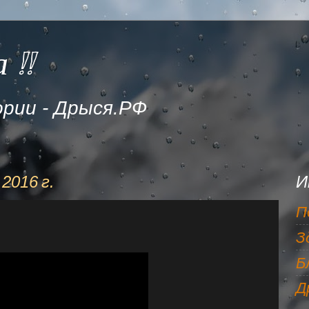
 !!
рии - Дрыся.РФ
2016 г.
И
П
З
Б
Д