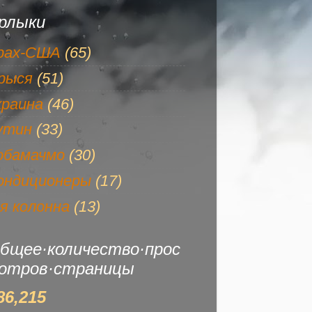
рлыки
рах-США
(65)
рыся
(51)
краина
(46)
утин
(33)
обамачмо
(30)
ондиционеры
(17)
-я колонна
(13)
бщее·количество·прос
отров·страницы
86,215