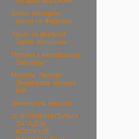
Музыка Мариконе
Запах женщины,
гонка на Феррари
Танго из фильма
Запах женщины
Музыка к кинофильму
'Беглецы'
Мишель Легран
Эммануэль музыка
К/Ф
Эммануэль музыка
10 КРИМИНАЛЬНЫХ
ЗАГАДОК,
КОТОРЫЕ