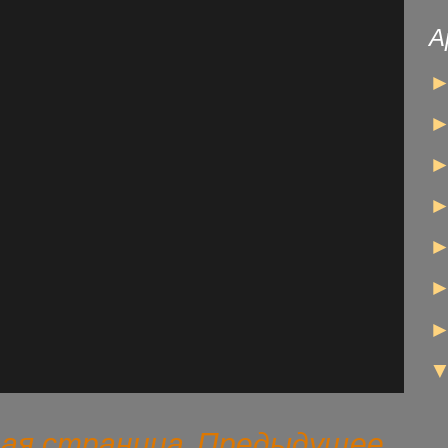
А
ная страница
Предыдущее