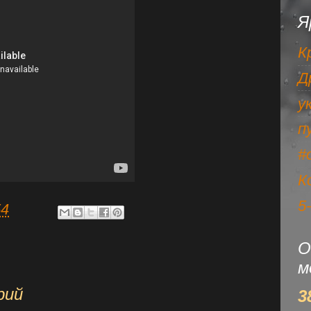
Я
К
Д
у
п
#
К
5
54
О
м
рий
3