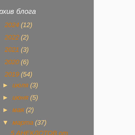
рхив блога
►
2024
(12)
►
2022
(2)
►
2021
(3)
►
2020
(6)
▼
2019
(54)
►
июля
(3)
►
июня
(5)
►
мая
(2)
▼
марта
(37)
5 АНЕКДОТОВ от