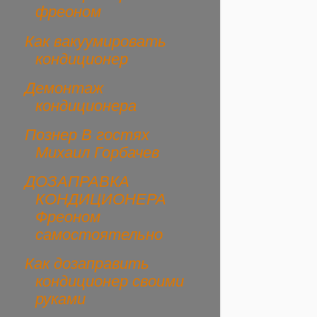
фреоном
Как вакуумировать
кондиционер
Демонтаж
кондиционера
Познер В гостях
Михаил Горбачев
ДОЗАПРАВКА
КОНДИЦИОНЕРА
Фреоном
самостоятельно
Как дозаправить
кондиционер своими
руками