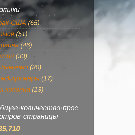
рлыки
рах-США
(65)
рыся
(51)
краина
(46)
утин
(33)
обамачмо
(30)
ондиционеры
(17)
-я колонна
(13)
бщее·количество·прос
отров·страницы
85,710