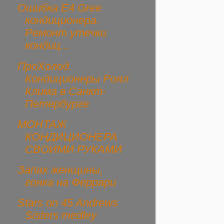
Ошибка E4 Gree
кондиционера.
Ремонт утечки
кондиц...
ПроХолод.
Кондиционеры Роял
Клима в Санкт-
Петербурге
МОНТАЖ
КОНДИЦИОНЕРА
СВОИМИ РУКАМИ
Запах женщины,
гонка на Феррари
Stars on 45 Andrews
Sisters medley