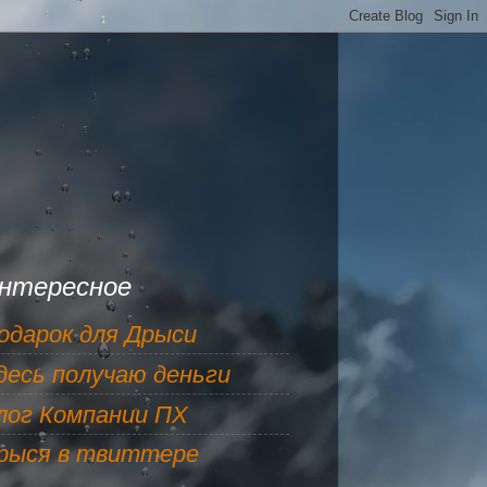
нтересное
одарок для Дрыси
десь получаю деньги
лог Компании ПХ
рыся в твиттере