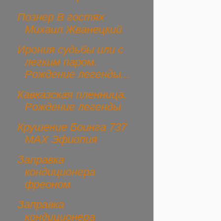
Познер В гостях
Михаил Жванецкий
Ирония судьбы или с
легким паром.
Рождение легенды...
Кавказская пленница.
Рождение легенды
Крушение Боинга 737
MAX Эфиопия
Заправка
кондиционера
фреоном
Заправка
кондиционера