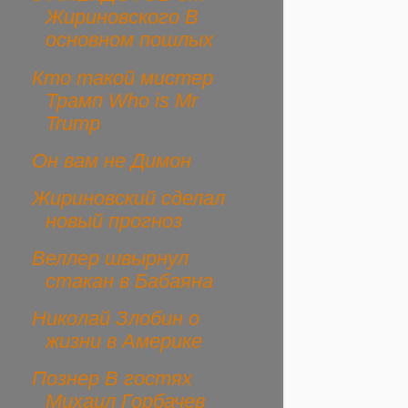
Жириновского В
основном пошлых
Кто такой мистер
Трамп Who is Mr
Trump
Он вам не Димон
Жириновский сделал
новый прогноз
Веллер швырнул
стакан в Бабаяна
Николай Злобин о
жизни в Америке
Познер В гостях
Михаил Горбачев