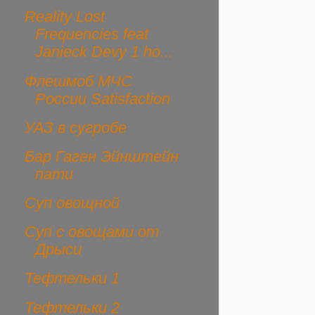
Reality Lost
Frequencies feat
Janieck Devy 1 ho...
Флешмоб МЧС
России Satisfaction
УАЗ в сугробе
Бар Гаген Эйнштейн
пати
Суп овощной
Суп с овощами от
Дрыси
Тефтельки 1
Тефтельки 2