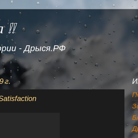
 !!
рии - Дрыся.РФ
 г.
И
П
tisfaction
З
Б
Д