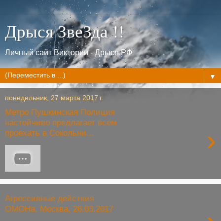
Дрыся ЗвеЗда !!
Личный сайт Виктории - Дрыся.РФ
▼
понедельник, 27 марта 2017 г.
Метро Пушкинская Полиция
настойчиво предлагает всем
›
проехать в Сокольни...
Агрессивные действия
ОМОНа, Москва, 26.03.2017